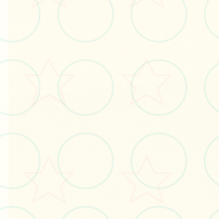
🔌
画面艺术展