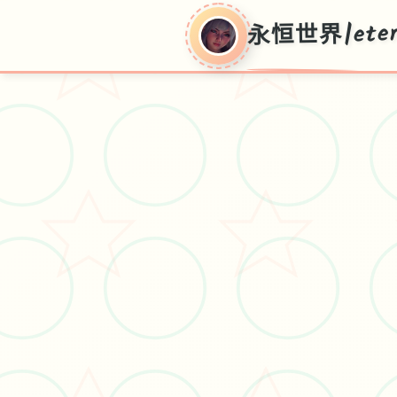
永恒世界|eter
永恒世
界|eternum
V0.8.5,总共新型华语官朝向载入