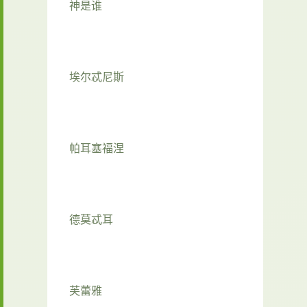
神是谁
埃尔忒尼斯
帕耳塞福涅
德莫忒耳
芙蕾雅