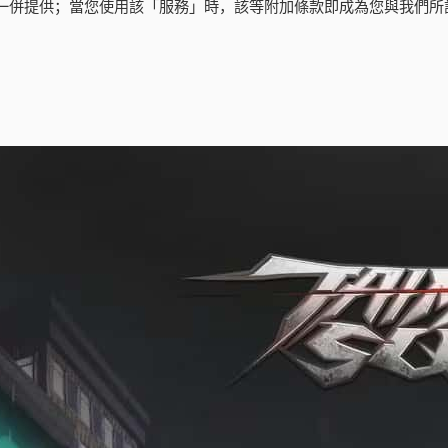
」一併提供；當您使用該「服務」時，該等附加條款即成為您與我們所